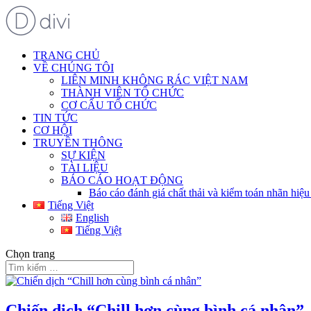
TRANG CHỦ
VỀ CHÚNG TÔI
LIÊN MINH KHÔNG RÁC VIỆT NAM
THÀNH VIÊN TỔ CHỨC
CƠ CẤU TỔ CHỨC
TIN TỨC
CƠ HỘI
TRUYỀN THÔNG
SỰ KIỆN
TÀI LIỆU
BÁO CÁO HOẠT ĐỘNG
Báo cáo đánh giá chất thải và kiểm toán nhãn hiệ
Tiếng Việt
English
Tiếng Việt
Chọn trang
Chiến dịch “Chill hơn cùng bình cá nhân”