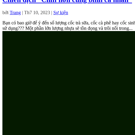
bởi
Trang
|
Th7 10, 2023
|
Sự kiện
Bạn có bao giờ để ý đến số lượng cốc trà sữa, cốc cà phê hay cốc si
sử dụng??? Một phần lớn lượng nhựa sẽ tồn đọng và trôi nổi trong...