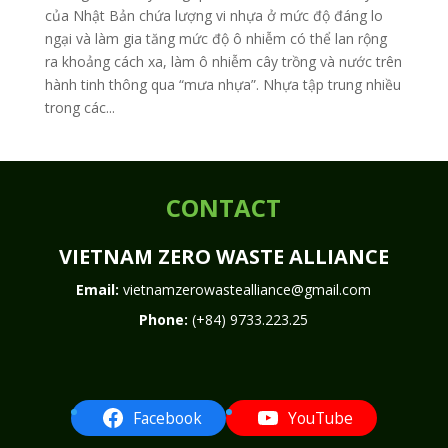
của Nhật Bản chứa lượng vi nhựa ở mức độ đáng lo
ngại và làm gia tăng mức độ ô nhiễm có thể lan rộng
ra khoảng cách xa, làm ô nhiễm cây trồng và nước trên
hành tinh thông qua “mưa nhựa”. Nhựa tập trung nhiều
trong các...
CONTACT
VIETNAM ZERO WASTE ALLIANCE
Email:
vietnamzerowastealliance@gmail.com
Phone:
(+84) 9733.223.25
Facebook
YouTube