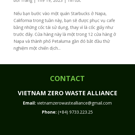
bởi
Trang
|
Th9 19, 2023
|
Tin tức
Nếu bạn bước vào một quán Starbucks ở Napa,
California trong tuần này, bạn sẽ được phục vụ cafe
bằng những cốc tái sử dụng, thay vì là cốc giấy như
trước đây. Cửa hàng này là một trong 12 cửa hàng ở
Napa và thành phố Petaluma gần đó bắt đầu thử
nghiệm một chiến dịch...
CONTACT
VIETNAM ZERO WASTE ALLIANCE
Email:
vietnamzerowastealliance@gmail.com
Phone:
(+84) 9733.223.25