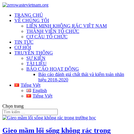
TRANG CHỦ
VỀ CHÚNG TÔI
LIÊN MINH KHÔNG RÁC VIỆT NAM
THÀNH VIÊN TỔ CHỨC
CƠ CẤU TỔ CHỨC
TIN TỨC
CƠ HỘI
TRUYỀN THÔNG
SỰ KIỆN
TÀI LIỆU
BÁO CÁO HOẠT ĐỘNG
Báo cáo đánh giá chất thải và kiểm toán nhãn
hiệu 2018-2020
Tiếng Việt
English
Tiếng Việt
Chọn trang
Gieo mầm lối sống không rác trong