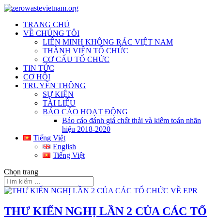
TRANG CHỦ
VỀ CHÚNG TÔI
LIÊN MINH KHÔNG RÁC VIỆT NAM
THÀNH VIÊN TỔ CHỨC
CƠ CẤU TỔ CHỨC
TIN TỨC
CƠ HỘI
TRUYỀN THÔNG
SỰ KIỆN
TÀI LIỆU
BÁO CÁO HOẠT ĐỘNG
Báo cáo đánh giá chất thải và kiểm toán nhãn
hiệu 2018-2020
Tiếng Việt
English
Tiếng Việt
Chọn trang
THƯ KIẾN NGHỊ LẦN 2 CỦA CÁC TỔ