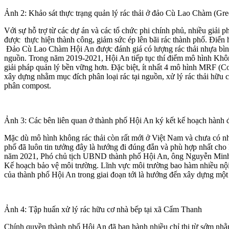
Ảnh 2: Khảo sát thực trạng quản lý rác thải ở đảo Cù Lao Chàm (Gr
Với sự hỗ trợ từ các dự án và các tổ chức phi chính phủ, nhiều giải 
được thực hiện thành công, giảm sức ép lên bãi rác thành phố. Điển h
Đảo Cù Lao Chàm Hội An được đánh giá có lượng rác thải nhựa bình q
nguồn. Trong năm 2019-2021, Hội An tiếp tục thí điểm mô hình Khôn
giải pháp quản lý bền vững hơn. Đặc biệt, ít nhất 4 mô hình MRF (Cơ
xây dựng nhằm mục đích phân loại rác tại nguồn, xử lý rác thải hữu c
phân compost.
Ảnh 3: Các bên liên quan ở thành phố Hội An ký kết kế hoạch hành 
Mặc dù mô hình không rác thải còn rất mới ở Việt Nam và chưa có nhi
phố đã luôn tin tưởng đây là hướng đi đúng đắn và phù hợp nhất cho
năm 2021, Phó chủ tịch UBND thành phố Hội An, ông Nguyễn Minh L
Kế hoạch bảo vệ môi trường. Lĩnh vực môi trường bao hàm nhiều nội 
của thành phố Hội An trong giai đoạn tới là hướng đến xây dựng một 
Ảnh 4: Tập huấn xử lý rác hữu cơ nhà bếp tại xã Cẩm Thanh
Chính quyền thành phố Hội An đã ban hành nhiều chỉ thị từ sớm nhằm 