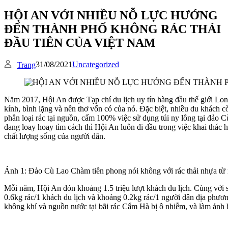
HỘI AN VỚI NHIỀU NỖ LỰC HƯỚNG
ĐẾN THÀNH PHỐ KHÔNG RÁC THẢI
ĐẦU TIÊN CỦA VIỆT NAM
31/08/2021
Uncategorized
Trang
Năm 2017, Hội An được Tạp chí du lịch uy tín hàng đầu thế giới Lonely 
kính, bình lặng và nên thơ vốn có của nó. Đặc biệt, nhiều du khách 
phân loại rác tại nguồn, cấm 100% việc sử dụng túi ny lông tại đảo 
đang loay hoay tìm cách thì Hội An luôn đi đầu trong việc khai thác h
chất lượng sống của người dân.
Ảnh 1: Đảo Cù Lao Chàm tiên phong nói không với rác thải nhựa từ
Mỗi năm, Hội An đón khoảng 1.5 triệu lượt khách du lịch. Cùng với sự
0.6kg rác/1 khách du lịch và khoảng 0.2kg rác/1 người dân địa phương
không khí và nguồn nước tại bãi rác Cẩm Hà bị ô nhiễm, và làm ảnh 