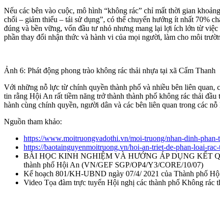
Nếu các bên vào cuộc, mô hình “không rác” chỉ mất thời gian khoảng 
chối – giảm thiểu – tái sử dụng”, có thể chuyển hướng ít nhất 70% chấ
đúng và bền vững, vốn đầu tư nhỏ nhưng mang lại lợi ích lớn từ việc x
phần thay đổi nhận thức và hành vi của mọi người, làm cho môi trườ
Ảnh 6: Phát động phong trào không rác thải nhựa tại xã Cẩm Thanh
Với những nỗ lực từ chính quyền thành phố và nhiều bên liên quan, 
tin rằng Hội An rất tiềm năng trở thành thành phố không rác thải đ
hành cùng chính quyền, người dân và các bên liên quan trong các nỗ
Nguồn tham khảo:
https://www.moitruongvadothi.vn/moi-truong/nhan-dinh-phan-ti
https://baotainguyenmoitruong.vn/hoi-an-triet-de-phan-loai-ra
BÀI HỌC KINH NGHIỆM VÀ HƯỚNG ÁP DỤNG KẾT QUẢ DỰ ÁN t
thành phố Hội An (VN/GEF SGP/OP4/Y3/CORE/10/07)
Kế hoạch 801/KH-UBND ngày 07/4/ 2021 của Thành phố Hộ
Video Tọa đàm trực tuyến Hội nghị các thành phố Không rác th