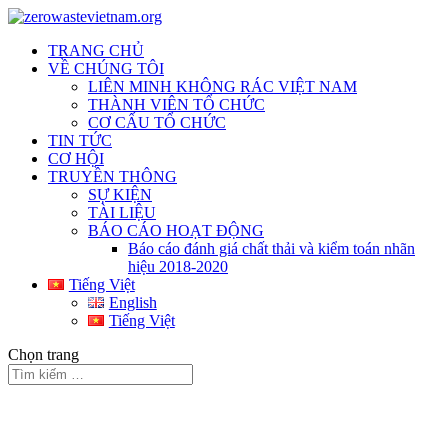
TRANG CHỦ
VỀ CHÚNG TÔI
LIÊN MINH KHÔNG RÁC VIỆT NAM
THÀNH VIÊN TỔ CHỨC
CƠ CẤU TỔ CHỨC
TIN TỨC
CƠ HỘI
TRUYỀN THÔNG
SỰ KIỆN
TÀI LIỆU
BÁO CÁO HOẠT ĐỘNG
Báo cáo đánh giá chất thải và kiểm toán nhãn
hiệu 2018-2020
Tiếng Việt
English
Tiếng Việt
Chọn trang