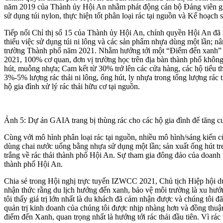
năm 2019 của Thành ủy Hội An nhằm phát động cán bộ Đảng viên giảm 
sử dụng túi nylon, thực hiện tốt phân loại rác tại nguồn và Kế hoạch s
Tiếp nối Chỉ thị số 15 của Thành ủy Hội An, chính quyền Hội An 
thiểu việc sử dụng túi ni lông và các sản phẩm nhựa dùng một lần; nân
trường Thành phố năm 2021. Nhằm hướng tới một “Điểm đến xanh” nă
2021, 100% cơ quan, đơn vị trường học trên địa bàn thành phố không
hút, muỗng nhựa; Cam kết từ 30% trở lên các cửa hàng, các hộ tiểu 
3%-5% lượng rác thải ni lông, ống hút, ly nhựa trong tổng lượng rác
hộ gia đình xử lý rác thải hữu cơ tại nguồn.
Ảnh 5: Dự án GAIA trang bị thùng rác cho các hộ gia đình để tăng c
Cùng với mô hình phân loại rác tại nguồn, nhiều mô hình/sáng kiến 
dùng chai nước uống bằng nhựa sử dụng một lần; sản xuất ống hút tre
trắng về rác thải thành phố Hội An. Sự tham gia đông đảo của doanh
thành phố Hội An.
Chia sẻ trong Hội nghị trực tuyến IZWCC 2021, Chủ tịch Hiệp hội d
nhận thức rằng du lịch hướng đến xanh, bảo vệ môi trường là xu hướng
tôi thấy giá trị lớn nhất là du khách đã cảm nhận được và chúng tôi đ
quản trị kinh doanh của chúng tôi được nhịp nhàng hơn và đồng thuậ
điểm đến Xanh, quan trọng nhất là hướng tới rác thải đầu tiên. Vì rác th