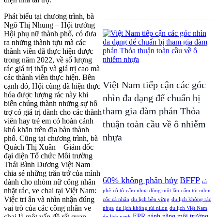
Phát biểu tại chương trình, bà
Ngô Thị Nhung – Hội trưởng
Hội phụ nữ thành phố, có đưa
ra những thành tựu mà các
thành viên đã thực hiện được
trong năm 2022, về số lượng
rác giá trị thấp và giá trị cao mà
các thành viên thực hiện. Bên
Việt Nam tiếp cận các góc
cạnh đó, Hội cũng đã hiện thực
hóa được lượng rác này khi
nhìn đa dạng để chuẩn bị
biến chúng thành những sự hỗ
tham gia đàm phán Thỏa
trợ có giá trị dành cho các thành
viên hay trẻ em có hoàn cảnh
thuận toàn cầu về ô nhiễm
khó khăn trên địa bàn thành
nhựa
phố. Cũng tại chương trình, bà
Quách Thị Xuân – Giám đốc
đại diện Tổ chức Môi trường
Thái Bình Dương Việt Nam
chia sẻ những trăn trở của mình
60% không phân hủy
BFFP
dành cho nhóm nữ công nhân
cà
nhặt rác, ve chai tại Việt Nam:
phê
cô tô
cấm nhựa dùng một lần
cấm túi nilon
Việc tri ân và nhìn nhận đúng
cốc cá nhân
du lịch bền vững
du lịch không rác
vai trò của các công nhân ve
nhựa
du lịch không túi nilon
du lịch Việt Nam
chai là một vấn đề rất quan
EPR
gánh nặng môi trường
du lịch xanh