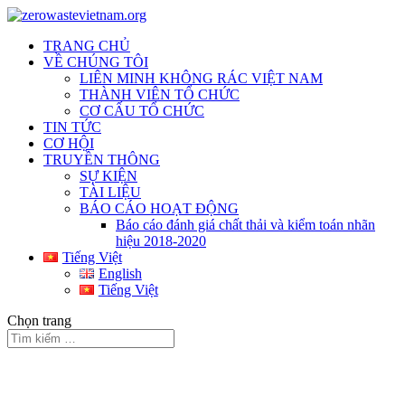
TRANG CHỦ
VỀ CHÚNG TÔI
LIÊN MINH KHÔNG RÁC VIỆT NAM
THÀNH VIÊN TỔ CHỨC
CƠ CẤU TỔ CHỨC
TIN TỨC
CƠ HỘI
TRUYỀN THÔNG
SỰ KIỆN
TÀI LIỆU
BÁO CÁO HOẠT ĐỘNG
Báo cáo đánh giá chất thải và kiểm toán nhãn
hiệu 2018-2020
Tiếng Việt
English
Tiếng Việt
Chọn trang