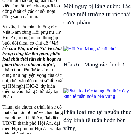
các nhóm lao động, đảm bảo
Mối nguy bị lãng quên: Tác
việc làm tốt hơn cho người lao
động ở tất cả các chuỗi hoạt
động môi trường từ rác thải
động sản xuất nhựa.
dược phẩm
Vì vậy, Liên minh không rác
Việt Nam cùng Hội phụ nữ TP.
Hội An, mong muốn thông qua
buổi đối thoại có chủ đề
“Vai
trò của Phụ nữ và Nữ Ve chai
trong công tác thu gom, phân
loại chất thải rắn sinh hoạt và
Hội An: Mang rác đi chợ
giảm thiểu ô nhiễm nhựa”,
nhằm tìm hiểu được tâm tư
cũng như nguyện vọng của các
chị, dựa vào đó có cơ sở đề xuất
tại Hội nghị INC-2, dự kiến
diễn ra vào tháng 5 tới đây tại
Pháp.
Tham gia chương trình là sự có
Phân loại rác tại nguồn thúc
mặt của hơn 50 nữ ve chai đang
hoạt động tại Hội An, đại diện
đẩy kinh tế tuần hoàn bền
UBND thành phố Hội An, đại
vững
diện Hội phụ nữ Hội An và đại
diện nhà tài trợ.