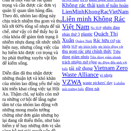
Không rác thải
trọng và cần được các đơn vị
kinh tế tuần hoàn
quản lý quan tâm hàng đầu.
LienMinhKhongRacVietNam
Theo đó, nhóm lao động này
Liên minh Không Rác
chịu trách nhiệm thu gom và thu
Việt Nam
hồi tới 60% tổng số nhựa để tái
phiên đàm
No SUP
chế, như vậy có thể thấy họ là
Quách Thị
plastic
phán thứ 3
chìa khóa để giảm tình trạng ô
Xuân
Rác hữu cơ
rác
nhiễm nhựa đang rất nhức nhối
Quảng Ninh
nhựa
hiện nay, nhưng công việc của
SUP
sức khỏe biển
sức khỏe động vật
thu gom rác phi chính thức
Tiêu
họ hiếm khi được coi trọng và
dùng giảm nhưa
họ phải thường xuyên vật lộn
Tiêu dùng giảm nhưak
trách nhiệm mở rộng
để kiếm sống.
tác động đến sinh vật
Vietnam Zero
tái sử dụng
biển
Diễn đàn đã thu nhận được
Waste Alliance
vi nhựa
những thuận lợi và khó khăn
VZWA
waste pickers' day
của nhóm lao động yếu thế này
ô nhiễm
khi triển khai công việc tại Hội
đồng nát
môi trường biển
An. Thậm chí, sự kiện còn mở
ra những cơ hội để lắng nghe
tâm tư của nhóm lao động với
những mong muốn tưởng
chừng như đơn giản nhưng họ
lại đang rất thiếu thốn, như bảo
hiểm y tế hay những đơn vị sẵn
sàng hỗ trợ giải quyết vấn đề